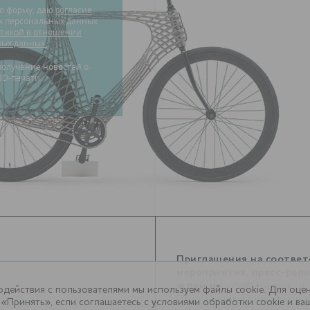
ю форму, даю
согласие
их персональных данных
тикой в отношении
ных данных.
3D-печати.
Приглашения на соотве
мероприятия, пресс-рел
ждем на
info@3dpulse.ru
.
одействия с пользователями мы используем файлы cookie. Для оце
1
Политика в отношении 
, доб. 113
«Принять», если соглашаетесь с условиями обработки cookie и в