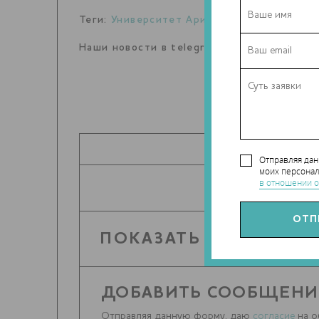
Теги:
Университет Аристотеля в Салоника
Наши новости в telegram канале:
t.me/Tec
ПОДЕЛИТЬ
Отправляя да
моих персонал
в отношении о
ПОКАЗАТЬ КОММЕНТА
ДОБАВИТЬ СООБЩЕНИ
Отправляя данную форму, даю
согласие
на о