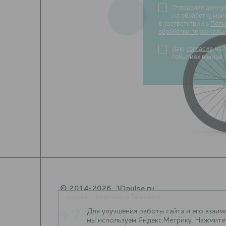
Отправляя данну
на обработку мо
в соответствии с
Поли
обработки персональ
Даю
согласие
на получение новостей о
событиях в мире 
© 2014-2026. 3Dpulse.ru
- проект группы «Текарт»
Для улучшения работы сайта и его взаим
+7 (495) 790-759
мы используем Яндекс.Метрику. Нажмите 