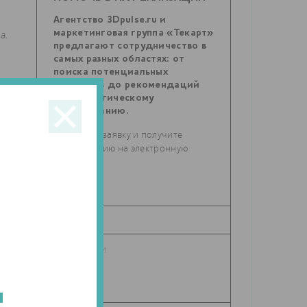
Агентство 3Dpulse.ru и
а.
маркетинговая группа «Текарт»
предлагают сотрудничество в
самых разных областях: от
поиска потенциальных
партнеров до рекомендаций
по стратегическому
планированию.
Отправьте заявку и получите
консультацию на электронную
почту.
со
—