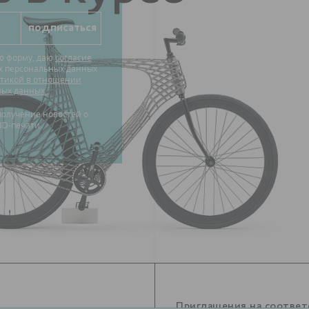
ю форму, даю
согласие
их персональных данных
тикой в отношении
ных данных.
3D-печати.
Приглашения на соотве