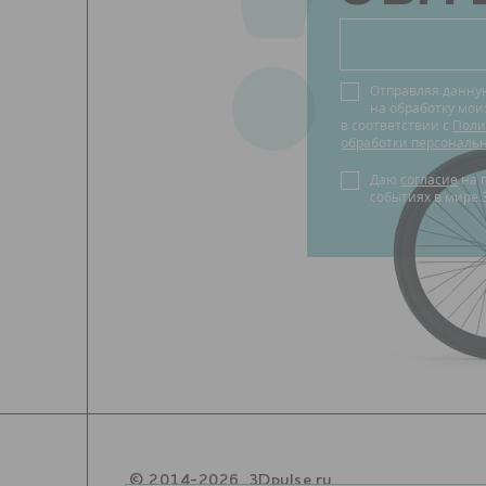
?
Отправляя данну
на обработку мо
в соответствии с
Поли
обработки персональ
Даю
согласие
на получение новостей о
событиях в мире 
© 2014-2026. 3Dpulse.ru