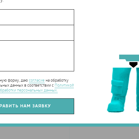
у.
нную форму, даю
согласие
на обработку
ьных данных в соответствии с
Политикой
бработки персональных данных.
ка цемента и связанных продуктов составит примерно 38,1
cy Market Research. Популярность экологичных альтернатив пока