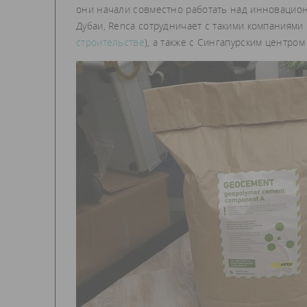
они начали совместно работать над инновацио
Дубаи, Renca сотрудничает с такими компаниями
строительстве
), а также с Сингапурским центро