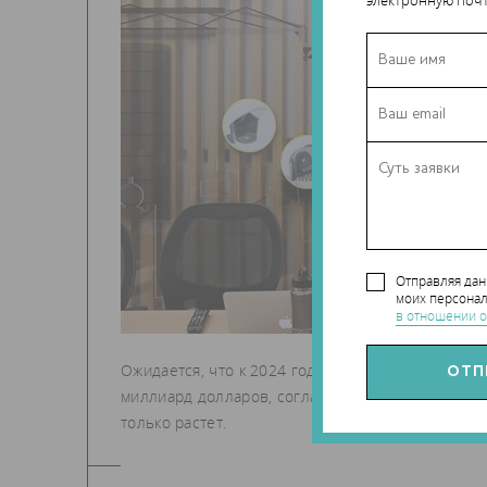
электронную почт
Отправляя да
моих персонал
в отношении о
Ожидается, что к 2024 году объем мирового рын
миллиард долларов, согласно отчету Transparen
только растет.