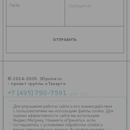
© 2014-2026. 3Dpulse.ru
- проект группы «Текарт»
+7 (495) 790-7591
, доб. 113
Наш новостной telegram канал:
https://t.me/Techart_CaseStudy
Для улучшения работы сайта и его взаимодействия
с пользователями мы используем файлы cookie. Для
оценки эффективности сайта мы используем
Яндекс.Метрику. Нажмите «Принять», если
Приглашения на соответствующие нашей
соглашаетесь с условиями обработки cookie и
тематике мероприятия, пресс-релизы и другие
ваших персональных данных. Вы всегда можете