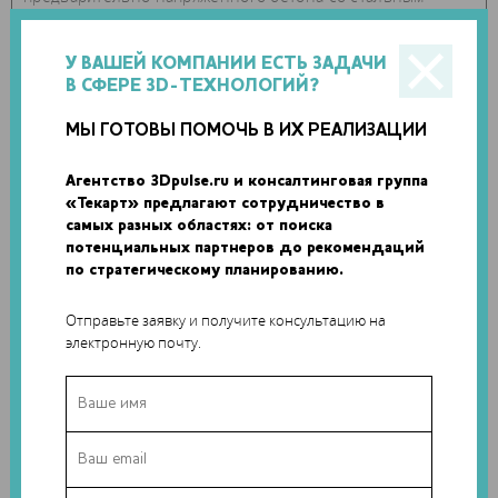
кабелем для регулирования растяжения. Но, пожалуй,
самой важной особенностью конструкции является низкая
У ВАШЕЙ КОМПАНИИ ЕСТЬ ЗАДАЧИ
нагрузка на экологию. 3D-печать существенно экономит
В СФЕРЕ 3D-ТЕХНОЛОГИЙ?
бетон, что помогает уменьшить выбросы углекислого газа.
МЫ ГОТОВЫ ПОМОЧЬ В ИХ РЕАЛИЗАЦИИ
Агентство 3Dpulse.ru и консалтинговая группа
«Текарт» предлагают сотрудничество в
самых разных областях: от поиска
потенциальных партнеров до рекомендаций
по стратегическому планированию.
Отправьте заявку и получите консультацию на
электронную почту.
Хотя мост будет предназначен только для
велосипедистов, строители испытали мост грузом в 5
тонн, и он выдержал. Создатели ожидают, что по новому