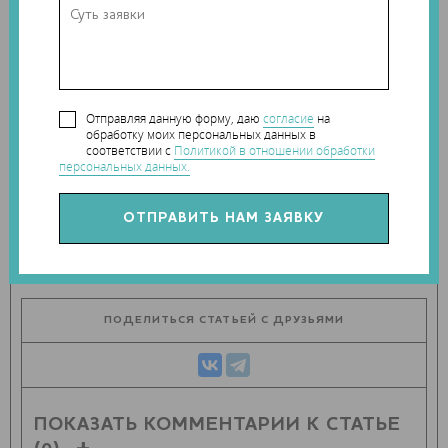
мосту будут ежедневно проезжать сотни людей.
Теги:
Royal BAM Group
,
Технический университет
Отправляя данную форму, даю
согласие
на
Эйндховена
обработку моих персональных данных в
соответствии с
Политикой в отношении обработки
Наши новости в telegram канале:
персональных данных.
t.me/Techart_CaseStudy
ПОДЕЛИТЬСЯ СТАТЬЕЙ С ДРУЗЬЯМИ
ПОКАЗАТЬ КОММЕНТАРИИ К СТАТЬЕ