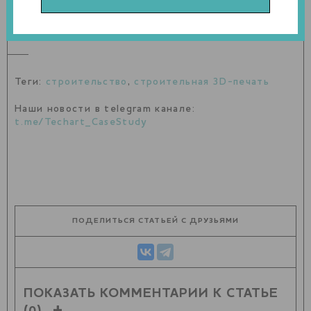
технологию. Она поможет большему числу людей
получить более прочное, здоровое и доступное жилье".
Теги:
строительство
,
строительная 3D-печать
Наши новости в telegram канале:
t.me/Techart_CaseStudy
ПОДЕЛИТЬСЯ СТАТЬЕЙ С ДРУЗЬЯМИ
ПОКАЗАТЬ КОММЕНТАРИИ К СТАТЬЕ