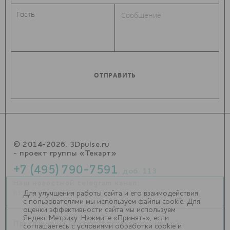
© 2014-2026. 3Dpulse.ru
- проект группы «Текарт»
+7 (495) 790-7591
, доб. 113
Наш новостной telegram канал:
https://t.me/Techart_CaseStudy
Для улучшения работы сайта и его взаимодействия
с пользователями мы используем файлы cookie. Для
оценки эффективности сайта мы используем
Яндекс.Метрику. Нажмите «Принять», если
Приглашения на соответствующие нашей
соглашаетесь с условиями обработки cookie и