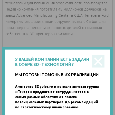
технологии для повышения эффективности производства.
Недавно компания потратила 45 миллионов долларов на
завод Advanced Manufacturing Center в США. Теперь в Ford
намерены расширить план сотрудничества с Carbon для
производства нескольких готовых деталей с помощью
собственных 3D-принтеров компании.
У ВАШЕЙ КОМПАНИИ ЕСТЬ ЗАДАЧИ
В СФЕРЕ 3D-ТЕХНОЛОГИЙ?
МЫ ГОТОВЫ ПОМОЧЬ В ИХ РЕАЛИЗАЦИИ
Агентство 3Dpulse.ru и консалтинговая группа
«Текарт» предлагают сотрудничество в
самых разных областях: от поиска
потенциальных партнеров до рекомендаций
по стратегическому планированию.