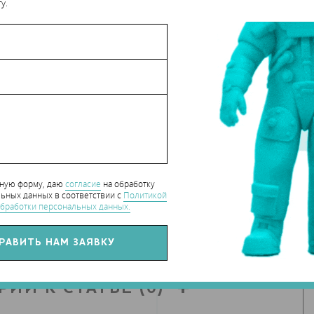
 секунд Bloodhound LSR развил скорость в 628 миль/ч (1011 км/ч)
у.
hart_CaseStudy
нную форму, даю
согласие
на обработку
ьных данных в соответствии с
Политикой
СЯ СТАТЬЕЙ С ДРУЗЬЯМИ
бработки персональных данных.
РИИ К СТАТЬЕ
(0)