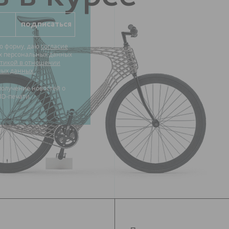
ю форму, даю
согласие
их персональных данных
тикой в отношении
ных данных.
3D-печати.