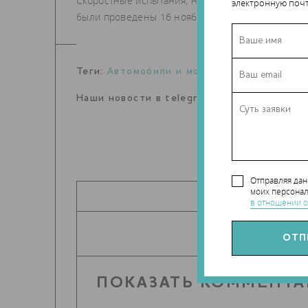
Скоростные испытания, на которых с места за 50
электронную почт
были проведены 16 ноября прошлого года.
Теги:
Автомобили и мотоциклы
,
Renishaw
Наши новости в telegram канале:
t.me/Tec
Отправляя да
моих персонал
ПОДЕЛИТЬ
в отношении о
ПОКАЗАТЬ КОММЕНТА