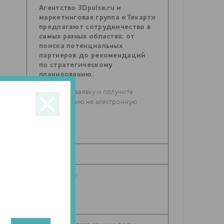
Агентство 3Dpulse.ru и
маркетинговая группа «Текарт»
предлагают сотрудничество в
самых разных областях: от
поиска потенциальных
партнеров до рекомендаций
по стратегическому
планированию.
Отправьте заявку и получите
консультацию на электронную
почту.
ь,