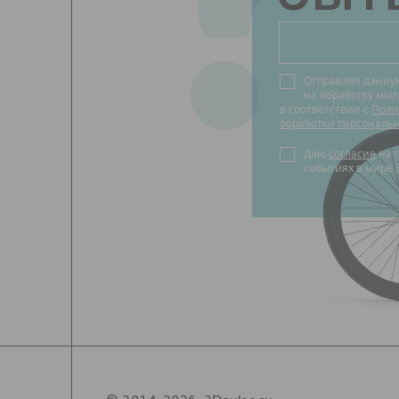
?
Отправляя данну
на обработку мо
в соответствии с
Поли
обработки персональ
Даю
согласие
на получение новостей о
событиях в мире 