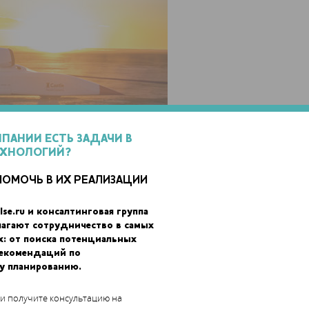
МПАНИИ ЕСТЬ ЗАДАЧИ В
ЕХНОЛОГИЙ?
ПОМОЧЬ В ИХ РЕАЛИЗАЦИИ
lse.ru и консалтинговая группа
nd в 2013 году в качестве спонсора и с тех пор отвечает за
лагают сотрудничество в самых
 разработки и производства деталей для сверхзвукового
х: от поиска потенциальных
зработан с учетом анатомических особенностей рук водителя
рекомендаций по
изготовлен из титанового порошка – это прочная и легкая детал
у планированию.
и на высоких скоростях.
 и получите консультацию на