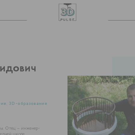
НИДОВИЧ
ние
,
3D-образование
ны. Отец – инженер-
едней школе.