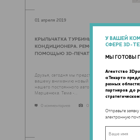
01 апреля 2019
У ВАШЕЙ КО
КРЫЛЬЧАТКА ТУРБИНЫ
СФЕРЕ 3D-Т
КОНДИЦИОНЕРА. РЕМОНТ С
ПОМОЩЬЮ 3D-ПЕЧАТИ
МЫ ГОТОВЫ 
Агентство 3Dpu
Друзья, сегодня мы представляем
«Текарт» пред
вашему вниманию новый видео-урок от
разных областя
нашего постоянного автора Петра
партнеров до 
Марценюка. Тема -...
стратегическом
0 комментариев
0 фото
Отправьте заявку
электронную почт