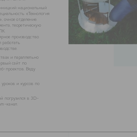
инницкий национальный
пециальность «Технология
, очное отделение.
мента, теоретическую
ПК.
ярное производство
л работать
зводстве.
твах и параллельно
ервый сайт по
еб-проектов. Веду
 уроков и курсов по
ой погрузился в 3D-
ram-канал
.