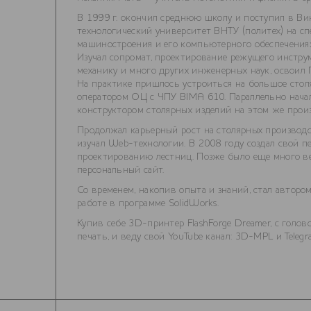
В 1999 г. окончил среднюю школу и поступил в В
технологический университет ВНТУ (политех) на с
машиностроения и его компьютерного обеспечения»
Изучал сопромат, проектирование режущего инстру
механику и много других инженерных наук, освоил 
На практике пришлось устроиться на большое стол
оператором ОЦ с ЧПУ BIMA 610. Параллельно нача
конструктором столярных изделий на этом же прои
Продолжал карьерный рост на столярных производс
изучал Web-технологии. В 2008 году создал свой п
проектированию лестниц. Позже было еще много в
персональный
сайт
.
Со временем, накопив опыта и знаний, стал автором
работе в программе SolidWorks.
Купив себе 3D-принтер FlashForge Dreamer, с голов
печать, и веду свой YouTube канал:
3D-MPL
и
Teleg