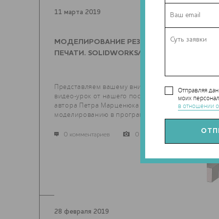
11 марта 2019
МОДЕЛИРОВАНИЕ РЕЗЬБ ДЛЯ
ПЕЧАТИ. SOLIDWORKS/FUSION 360
Представляем вашему вниманию новый
Отправляя да
видео-урок от нашего постоянного
моих персонал
автора Петра Марценюка по
в отношении о
моделированию в программах...
0 комментариев
0 фото
28 февраля 2019