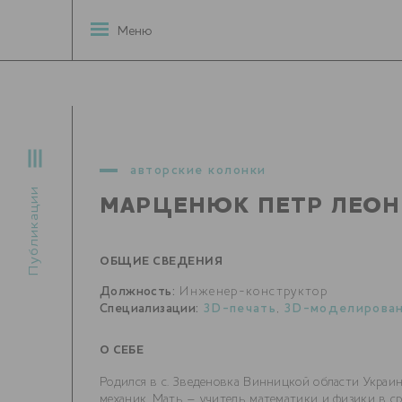
Меню
авторские колонки
Публикации
МАРЦЕНЮК ПЕТР ЛЕО
ОБЩИЕ СВЕДЕНИЯ
Должность:
Инженер-конструктор
Специализации:
3D-печать
,
3D-моделирова
О СЕБЕ
Родился в с. Зведеновка Винницкой области Украи
механик. Мать – учитель математики и физики в ср