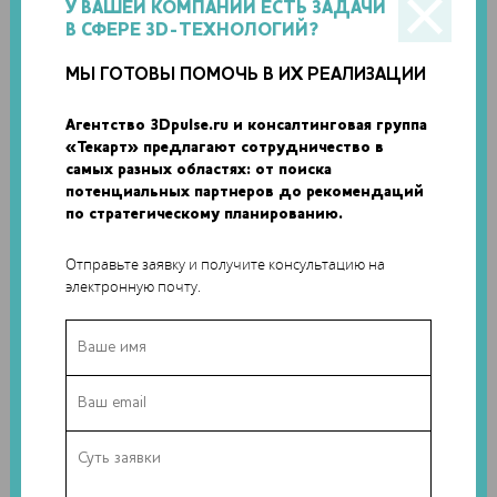
У ВАШЕЙ КОМПАНИИ ЕСТЬ ЗАДАЧИ
SKYRORA ИСПЫТЫВАЕТ НАПЕЧАТАННЫЙ НА 3D-
В СФЕРЕ 3D-ТЕХНОЛОГИЙ?
ПРИНТЕРЕ РАКЕТНЫЙ ДВИГАТЕЛЬ НА
МЫ ГОТОВЫ ПОМОЧЬ В ИХ РЕАЛИЗАЦИИ
ЭКОЛОГИЧНОМ ТОПЛИВЕ
Агентство 3Dpulse.ru и консалтинговая группа
Компания Skyrora Ltd из Великобритании успешно
«Текарт» предлагают сотрудничество в
испытала напечатанный на 3D-принтере ракетный
самых разных областях: от поиска
двигатель, работающий на экологичном...
потенциальных партнеров до рекомендаций
по стратегическому планированию.
Отправьте заявку и получите консультацию на
электронную почту.