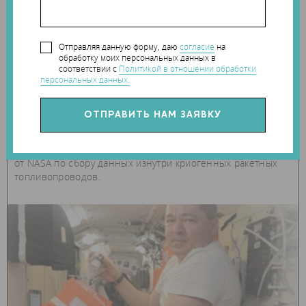
16 декабря 2019
0
Отправляя данную форму, даю
согласие
на
обработку моих персональных данных в
космос
соответствии с
Политикой в отношении обработки
персональных данных.
FABRISONIC РАЗМЕСТИЛА ДАТЧИКИ ВНУТРИ
РАКЕТНОГО ТОПЛИВОПРОВОДА С ПОМОЩЬЮ
3D ПЕЧАТИ
Компании Fabrisonic и Luna Innovations получили контракт
от NASA по сбору данных изнутри криогенных ракетных
топливопроводов.