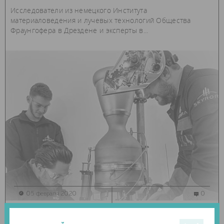
Исследователи из немецкого Института
материаловедения и лучевых технологий Общества
Фраунгофера в Дрездене и эксперты в...
05 февраля 2020
0
космос