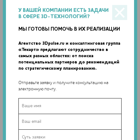
ZORTRAX ПЕЧАТАЕТ КОМПОЗИТНЫЕ
ЭЛЕКТРОПРОВОДЯЩИЕ ДЕТАЛИ ИЗ PEEK ПРИ
У ВАШЕЙ КОМПАНИИ ЕСТЬ ЗАДАЧИ
ПОДДЕРЖКЕ ЕВРОПЕЙСКОГО КОСМИЧЕСКОГО
В СФЕРЕ 3D-ТЕХНОЛОГИЙ?
АГЕНТСТВА
МЫ ГОТОВЫ ПОМОЧЬ В ИХ РЕАЛИЗАЦИИ
Польская компания Zortrax при поддержке Европейского
Агентство 3Dpulse.ru и консалтинговая группа
Космического Агентства (ESA) разрабатывает технологию,
«Текарт» предлагают сотрудничество в
позволяющую...
самых разных областях: от поиска
потенциальных партнеров до рекомендаций
по стратегическому планированию.
Отправьте заявку и получите консультацию на
электронную почту.