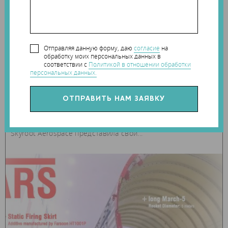
28 сентября 2020
0
космос
Отправляя данную форму, даю
согласие
на
обработку моих персональных данных в
соответствии с
Политикой в отношении обработки
SKYROOT AEROSPACE ПОКАЗАЛА РАКЕТНЫЙ
персональных данных.
ДВИГАТЕЛЬ DHAWAN-1, ПОЛНОСТЬЮ
ИЗГОТОВЛЕННЫЙ С ПОМОЩЬЮ 3D-ПЕЧАТИ
По случаю 100-летия со дня рождения индийского
ученого-ракетчика доктора Сатиша Дхавана компания
Skyroot Aerospace представила свой...