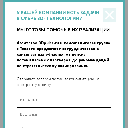
У ВАШЕЙ КОМПАНИИ ЕСТЬ ЗАДАЧИ
В СФЕРЕ 3D-ТЕХНОЛОГИЙ?
МЫ ГОТОВЫ ПОМОЧЬ В ИХ РЕАЛИЗАЦИИ
Агентство 3Dpulse.ru и консалтинговая группа
«Текарт» предлагают сотрудничество в
самых разных областях: от поиска
потенциальных партнеров до рекомендаций
по стратегическому планированию.
В основе новой системы производства – устройство
Отправьте заявку и получите консультацию на
электронную почту.
Nanoscribe Photonic Professional GT
, в котором реализован
процесс двухфотонной полимеризации. Метод
заключается в обработке светочувствительного материала
лазерным лучом. Компания также производит ряд
фоторезистов для Photonic Professional GT, которые
позволяют добиться высокого разрешения, гладкости или
пропускной способности. Оборудование Nanoscribe