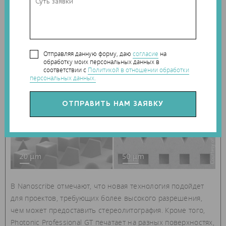
работает и с другими материалами, включая
водоотталкивающие и впитывающие полимеры и
различные гидрогели.
Отправляя данную форму, даю
согласие
на
обработку моих персональных данных в
соответствии с
Политикой в отношении обработки
персональных данных.
В Nanoscribe отмечают, что новая технология подойдет
для проектов, требующих более высокого разрешения,
чем может предоставить стереолитография. Кроме того,
Photonic Professional GT печатает на разных поверхностях,