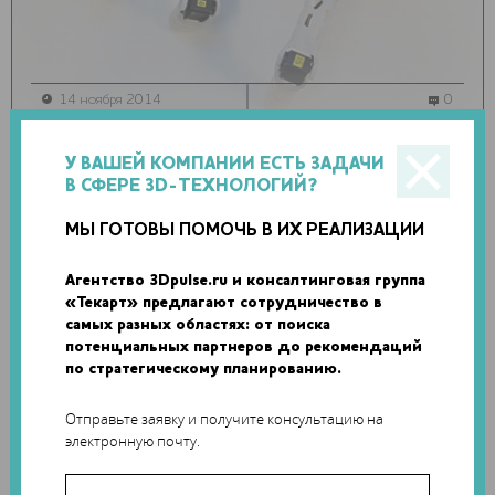
14 ноября 2014
0
роботы
У ВАШЕЙ КОМПАНИИ ЕСТЬ ЗАДАЧИ
В СФЕРЕ 3D-ТЕХНОЛОГИЙ?
НОРВЕЖСКИЕ РАЗРАБОТЧИКИ НАПЕЧАТАЮТ НА
3D-ПРИНТЕРЕ САМООБУЧАЮЩИХСЯ РОБОТОВ
МЫ ГОТОВЫ ПОМОЧЬ В ИХ РЕАЛИЗАЦИИ
Команда исследователей лаборатории робототехники и
Агентство 3Dpulse.ru и консалтинговая группа
интеллектуальных систем на факультете информатики
«Текарт» предлагают сотрудничество в
Университета Осло...
самых разных областях: от поиска
потенциальных партнеров до рекомендаций
по стратегическому планированию.
Отправьте заявку и получите консультацию на
электронную почту.