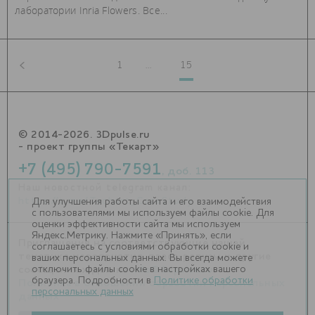
лаборатории Inria Flowers. Все...
1
...
15
© 2014-2026. 3Dpulse.ru
- проект группы «Текарт»
+7 (495) 790-7591
, доб. 113
Наш новостной telegram канал:
https://t.me/Techart_CaseStudy
Для улучшения работы сайта и его взаимодействия
с пользователями мы используем файлы cookie. Для
оценки эффективности сайта мы используем
Яндекс.Метрику. Нажмите «Принять», если
Приглашения на соответствующие нашей
соглашаетесь с условиями обработки cookie и
тематике мероприятия, пресс-релизы и другие
ваших персональных данных. Вы всегда можете
отключить файлы cookie в настройках вашего
сообщения ждем на
info@3dpulse.ru
.
браузера. Подробности в
Политике обработки
Политика в отношении обработки персональных
персональных данных
данных