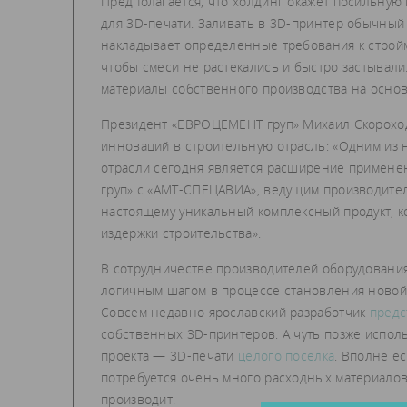
Предполагается, что холдинг окажет посильну
для 3D-печати. Заливать в 3D-принтер обычны
накладывает определенные требования к стройм
чтобы смеси не растекались и быстро застывали
материалы собственного производства на осно
Президент «ЕВРОЦЕМЕНТ груп» Михаил Скороход 
инноваций в строительную отрасль: «Одним из
отрасли сегодня является расширение примене
груп» с «АМТ-СПЕЦАВИА», ведущим производител
настоящему уникальный комплексный продукт, к
издержки строительства».
В сотрудничестве производителей оборудования
логичным шагом в процессе становления новой
Совсем недавно ярославский разработчик
предс
собственных 3D-принтеров. А чуть позже испол
проекта — 3D-печати
целого поселка
. Вполне е
потребуется очень много расходных материалов
производит.