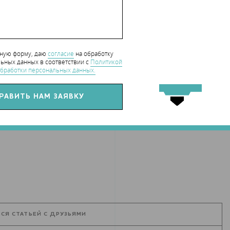
но, а затем включилась в благотворительный проект в США. И ка
ии с производителем сырья. Сегодня Apis Cor сотрудничает с
ый производит экологичные геополимерные цементы.
нную форму, даю
согласие
на обработку
ьных данных в соответствии с
Политикой
бработки персональных данных.
hart_CaseStudy
СЯ СТАТЬЕЙ С ДРУЗЬЯМИ