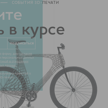
СОБЫТИЯ 3D-
ПЕЧАТИ
ите
 в курсе
ю форму, даю
согласие
их персональных данных
тикой в отношении
ных данных.
3D-печати.