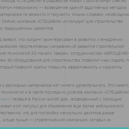
ю помощь «СПЕЦАВИА» в разработке новых строительных смесей
й бетон невозможно — возведение зданий аддитивным методом
атериалам по вязкости и текучести. Иными словами, необходимо
. Сейчас компания «СПЕЦАВИА» использует для строительства
ве традиционных цементов.
заявил, что холдинг заинтересован в развитии и внедрении
 наиболее перспективных направлений развития строительной
ния технологий 3D-печати. Уверен, сотрудничество «ЕВРОЦЕМЕ
ем 3D-оборудования для строительства, позволит нам создать п
оторый позволит кратно повысить эффективность и сократить
 и расходных материалов нет ничего удивительного. Это кажетс
 технологии и в свете последних успехов компании «СПЕЦАВИА»
тавил
первый в России жилой дом , возведенный с помощью
ьзовал этот импульс для объявления еще более амбициозного
стественно, что для постройки нескольких десятков домов
, а еще лучше — стратегический компаньон, которых их