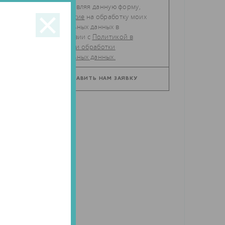
Отправляя данную форму,
а.
даю
согласие
на обработку моих
персональных данных в
а
соответствии с
Политикой в
отношении обработки
персональных данных.
и
х