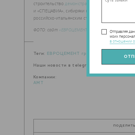
строительство
демонстрационного дома
в Ступи
и «СПЕЦАВИА», сибиряки пошли по пути кооперац
российско-итальянским стартапом
Renca
, котор
ФОТО: сайт
«ЕВРОЦЕМЕНТ груп»
.
Отправляя да
моих персонал
в отношении о
Теги:
ЕВРОЦЕМЕНТ груп
,
АМТ-СПЕЦАВИА
Наши новости в telegram канале:
t.me/Tec
Компании:
АМТ
ПОДЕЛИТЬ