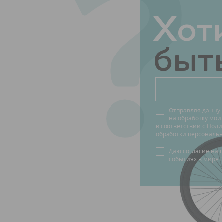
?
Хот
быть
Отправляя данну
на обработку мо
в соответствии с
Поли
обработки персональ
Даю
согласие
на получение новостей о
событиях в мире 