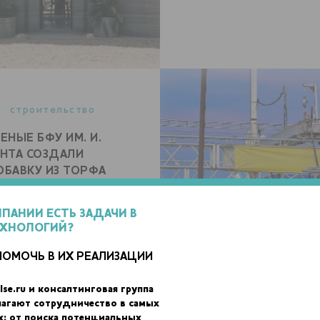
строительство
ЕНЫЕ БФУ ИМ. И.
НТА СОЗДАЛИ
БАВКУ ИЗ ТОРФА
ЛЯ СТРОИТЕЛЬНОЙ
D-ПЕЧАТИ БЕТОНОМ
МПАНИИ ЕСТЬ ЗАДАЧИ В
ЕХНОЛОГИЙ?
ПОМОЧЬ В ИХ РЕАЛИЗАЦИИ
lse.ru и консалтинговая группа
лагают сотрудничество в самых
строительство
х: от поиска потенциальных