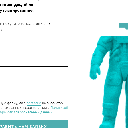
рекомендаций по
НА АРАВИЙСКОМ
у планированию.
КУРОРТЕ SIX SENSE
 и получите консультацию на
SOUTHERN DUNES
у.
ПОЯВИЛАСЬ ПЕРВАЯ
3D-ПЕЧАТНАЯ БАШ
5G
строительство
OKO - ПЕРВЫЙ
ТРОИТЕЛЬНЫЙ 3D-
нную форму, даю
согласие
на обработку
ИНТЕР,
ьных данных в соответствии с
Политикой
бработки персональных данных.
РОИЗВЕДЕННЫЙ В
ФРИКЕ