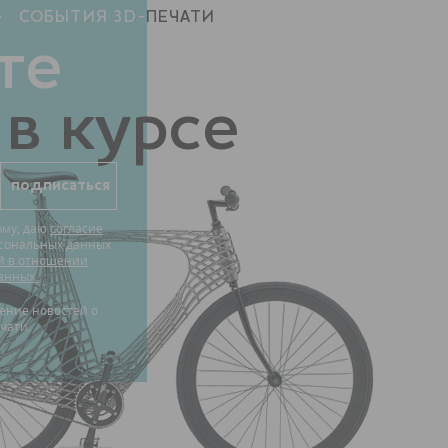
СОБЫТИЯ 3D-
ПЕЧАТИ
те
 в курсе
рму, даю
согласие
рсональных данных
й в отношении
анных.
чати.