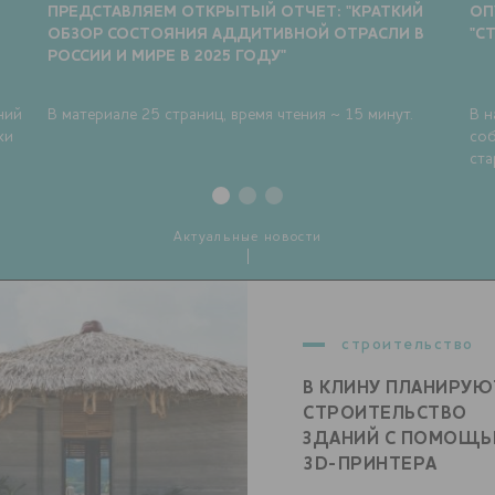
ПРЕДСТАВЛЯЕМ ОТКРЫТЫЙ ОТЧЕТ: "КРАТКИЙ
ОП
ОБЗОР СОСТОЯНИЯ АДДИТИВНОЙ ОТРАСЛИ В
"С
РОССИИ И МИРЕ В 2025 ГОДУ"
ний
В материале 25 страниц, время чтения ~ 15 минут.
В н
ки
соб
ста
Актуальные новости
строительство
В КЛИНУ ПЛАНИРУЮ
СТРОИТЕЛЬСТВО
ЗДАНИЙ С ПОМОЩ
3D-ПРИНТЕРА