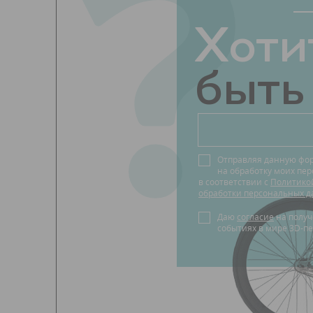
?
Хоти
быть
Отправляя данную фо
на обработку моих пе
в соответствии с
Политико
обработки персональных д
Даю
согласие
на получение новостей о
событиях в мире 3D-пе