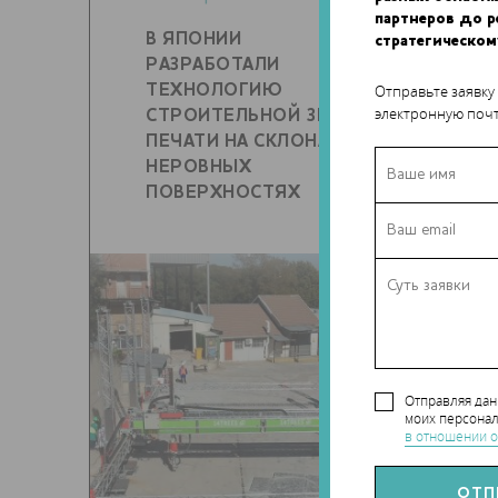
партнеров до 
В ЯПОНИИ
стратегическом
РАЗРАБОТАЛИ
Отправьте заявку
ТЕХНОЛОГИЮ
электронную почт
СТРОИТЕЛЬНОЙ 3D-
25 августа 2023
ПЕЧАТИ НА СКЛОНАХ И
НЕРОВНЫХ
ПОВЕРХНОСТЯХ
0
IR
С
Отправляя да
ПР
моих персонал
в отношении о
П
А