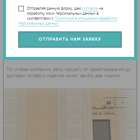
Отправляя данную форму, даю
согласие
на
обработку моих персональных данных в
19 апреля 2023
0
соответствии с
Политикой в отношении обработки
персональных данных.
строительство
SAINT-GOBAIN WEBER ПРЕДСТАВИЛА
КАЛЬКУЛЯТОР ДЛЯ РАСЧЕТА 3D-ПЕЧАТНЫХ
ЛЕСТНИЧНЫХ СХОДОВ
По словам компании, весь процесс от проектирования до
доставки готового изделия может занять две недели.
6