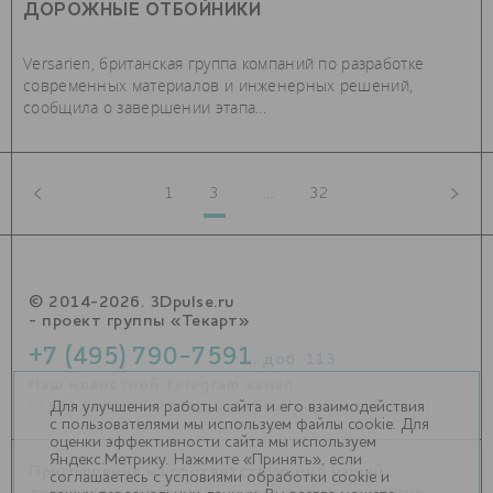
ДОРОЖНЫЕ ОТБОЙНИКИ
Versarien, британская группа компаний по разработке
современных материалов и инженерных решений,
сообщила о завершении этапа...
1
3
...
32
© 2014-2026. 3Dpulse.ru
- проект группы «Текарт»
+7 (495) 790-7591
, доб. 113
Наш новостной telegram канал:
https://t.me/Techart_CaseStudy
Для улучшения работы сайта и его взаимодействия
с пользователями мы используем файлы cookie. Для
оценки эффективности сайта мы используем
Яндекс.Метрику. Нажмите «Принять», если
Приглашения на соответствующие нашей
соглашаетесь с условиями обработки cookie и