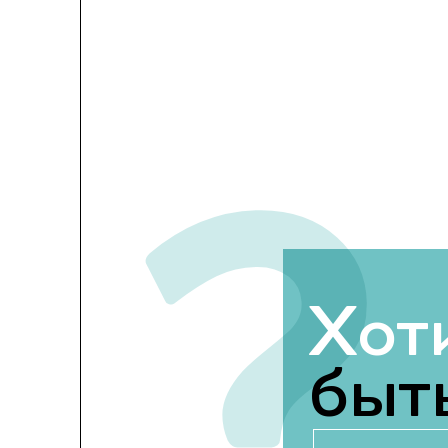
?
Хот
быть