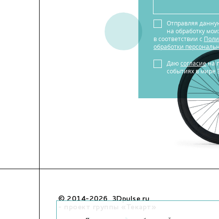
Отправляя данну
на обработку мо
в соответствии с
Поли
обработки персональ
Даю
согласие
на получение новостей о
событиях в мире 
© 2014-2026. 3Dpulse.ru
- проект группы «Текарт»